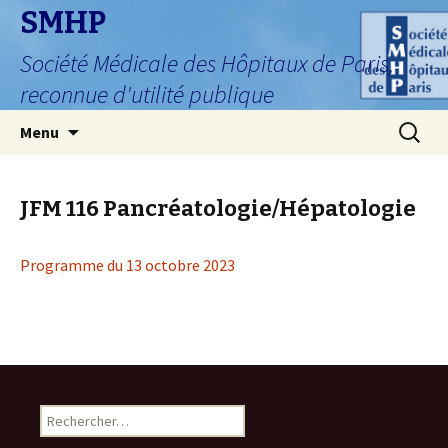
SMHP
Société Médicale des Hôpitaux de Paris,
reconnue d'utilité publique
Aller
Recherc
Menu
au
contenu
JFM 116 Pancréatologie/Hépatologie
Programme du 13 octobre 2023
R
e