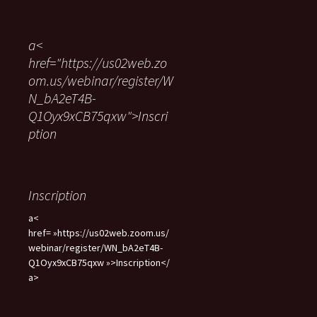
c
h
e
a<
r
href="https://us02web.zo
c
om.us/webinar/register/W
h
e
N_bA2eT4B-
r
Q1Oyx9xCB75qxw">Inscri
ption
:
Inscription
a<
href= »https://us02web.zoom.us/
webinar/register/WN_bA2eT4B-
Q1Oyx9xCB75qxw »>Inscription</
a>