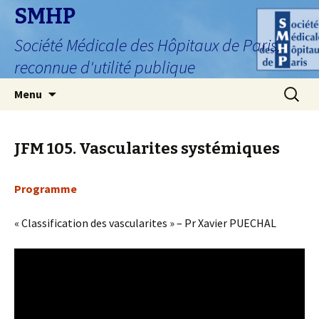
SMHP
Société Médicale des Hôpitaux de Paris,
reconnue d'utilité publique
Aller
Recherc
Menu
au
contenu
JFM 105. Vascularites systémiques
Programme
« Classification des vascularites » – Pr Xavier PUECHAL