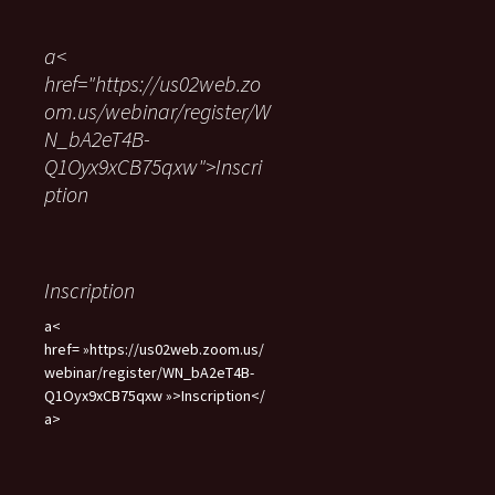
h
e
a<
r
href="https://us02web.zo
c
om.us/webinar/register/W
h
e
N_bA2eT4B-
r
Q1Oyx9xCB75qxw">Inscri
ption
:
Inscription
a<
href= »https://us02web.zoom.us/
webinar/register/WN_bA2eT4B-
Q1Oyx9xCB75qxw »>Inscription</
a>