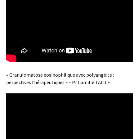
« Granulomatose éosinophilique avec polyangéite :
perpectives thérapeutiques » – Pr Camille TAILLE