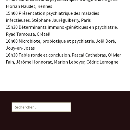
Florian Naudet, Rennes
15h00 Présentation psychiatrique des maladies
infectieuses. Stéphane Jauréguiberry, Paris
15h30 Déterminants immuno-génétiques en psychiatrie.
Ryad Tamouza, Créteil
16h00 Microbiote, probiotique et psychiatrie. Joël Doré,
Jouy-en-Josas
16h30 Table ronde et conclusion. Pascal Cathebras, Olivier
Fain, Jérôme Honnorat, Marion Leboyer, Cédric Lemogne
R
e
c
h
e