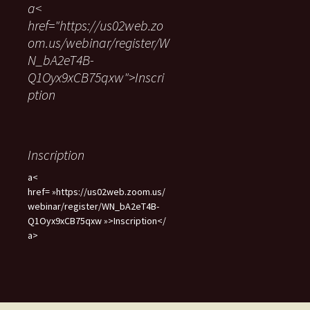
a<
r
href="https://us02web.zo
c
om.us/webinar/register/W
h
e
N_bA2eT4B-
r
Q1Oyx9xCB75qxw">Inscri
ption
:
Inscription
a<
href= »https://us02web.zoom.us/
webinar/register/WN_bA2eT4B-
Q1Oyx9xCB75qxw »>Inscription</
a>