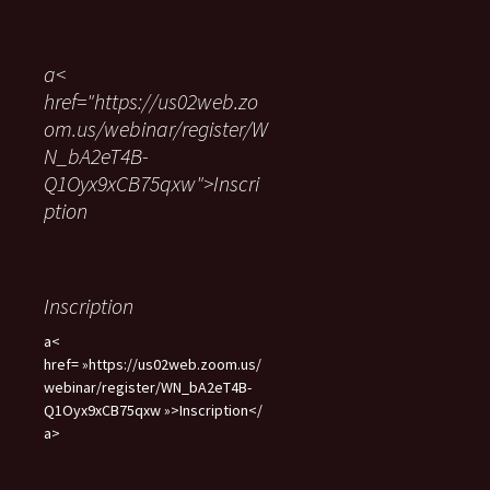
c
h
e
a<
r
href="https://us02web.zo
c
om.us/webinar/register/W
h
e
N_bA2eT4B-
r
Q1Oyx9xCB75qxw">Inscri
ption
:
Inscription
a<
href= »https://us02web.zoom.us/
webinar/register/WN_bA2eT4B-
Q1Oyx9xCB75qxw »>Inscription</
a>