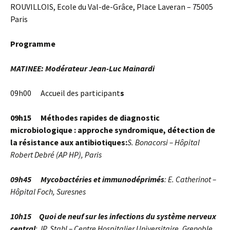
ROUVILLOIS, Ecole du Val-de-Grâce, Place Laveran – 75005
Paris
Programme
MATINEE: Modérateur Jean-Luc
Mainardi
09h00 Accueil des participant
s
09h15 Méthodes rapides de diagnostic
microbiologique : approche syndromique, détection de
la résistance aux antibiotiques:
S. Bonacorsi – Hôpital
Robert Debré (AP HP), Paris
09h45 Mycobactéries et immunodéprimés
: E. Catherinot –
Hôpital Foch, Suresnes
10h15 Quoi de
neuf
sur les infections du
système
nerveux
central
: JP. Stahl – Centre Hospitalier Universitaire, Grenoble