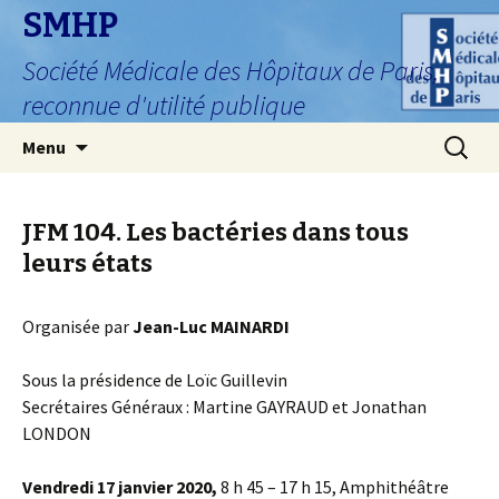
SMHP
Société Médicale des Hôpitaux de Paris,
reconnue d'utilité publique
Aller
Recherc
Menu
au
contenu
JFM 104. Les bactéries dans tous
leurs états
Organisée par
Jean-Luc MAINARDI
Sous la présidence de Loïc Guillevin
Secrétaires Généraux : Martine GAYRAUD et Jonathan
LONDON
Vendredi 17 janvier 2020,
8 h 45 – 17 h 15, Amphithéâtre